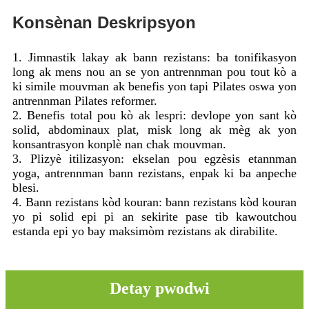
Konsènan Deskripsyon
1. Jimnastik lakay ak bann rezistans: ba tonifikasyon
long ak mens nou an se yon antrennman pou tout kò a
ki simile mouvman ak benefis yon tapi Pilates oswa yon
antrennman Pilates reformer.
2. Benefis total pou kò ak lespri: devlope yon sant kò
solid, abdominaux plat, misk long ak mèg ak yon
konsantrasyon konplè nan chak mouvman.
3. Plizyè itilizasyon: ekselan pou egzèsis etannman
yoga, antrennman bann rezistans, enpak ki ba anpeche
blesi.
4. Bann rezistans kòd kouran: bann rezistans kòd kouran
yo pi solid epi pi an sekirite pase tib kawoutchou
estanda epi yo bay maksimòm rezistans ak dirabilite.
Detay pwodwi