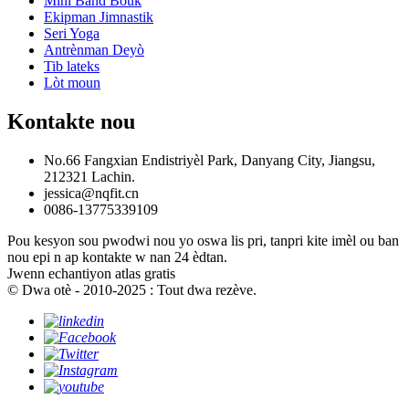
Mini Band Bouk
Ekipman Jimnastik
Seri Yoga
Antrènman Deyò
Tib lateks
Lòt moun
Kontakte nou
No.66 Fangxian Endistriyèl Park, Danyang City, Jiangsu,
212321 Lachin.
jessica@nqfit.cn
0086-13775339109
Pou kesyon sou pwodwi nou yo oswa lis pri, tanpri kite imèl ou ban
nou epi n ap kontakte w nan 24 èdtan.
Jwenn echantiyon atlas gratis
© Dwa otè - 2010-2025 : Tout dwa rezève.