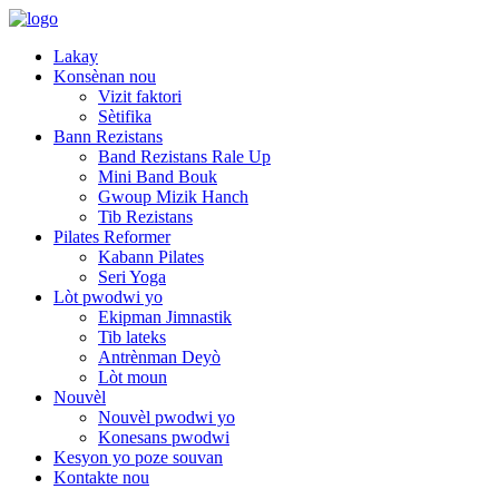
Lakay
Konsènan nou
Vizit faktori
Sètifika
Bann Rezistans
Band Rezistans Rale Up
Mini Band Bouk
Gwoup Mizik Hanch
Tib Rezistans
Pilates Reformer
Kabann Pilates
Seri Yoga
Lòt pwodwi yo
Ekipman Jimnastik
Tib lateks
Antrènman Deyò
Lòt moun
Nouvèl
Nouvèl pwodwi yo
Konesans pwodwi
Kesyon yo poze souvan
Kontakte nou