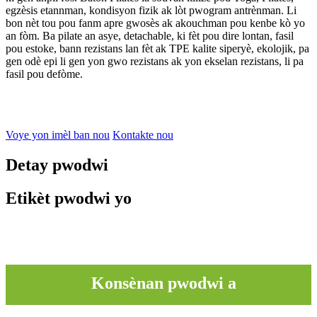
egzèsis etannman, kondisyon fizik ak lòt pwogram antrènman. Li
bon nèt tou pou fanm apre gwosès ak akouchman pou kenbe kò yo
an fòm. Ba pilate an asye, detachable, ki fèt pou dire lontan, fasil
pou estoke, bann rezistans lan fèt ak TPE kalite siperyè, ekolojik, pa
gen odè epi li gen yon gwo rezistans ak yon ekselan rezistans, li pa
fasil pou defòme.
Voye yon imèl ban nou
Kontakte nou
Detay pwodwi
Etikèt pwodwi yo
Konsènan pwodwi a