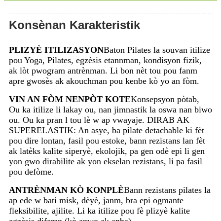
Konsènan Karakteristik
PLIZYÈ ITILIZASYON
Baton Pilates la souvan itilize
pou Yoga, Pilates, egzèsis etannman, kondisyon fizik,
ak lòt pwogram antrènman. Li bon nèt tou pou fanm
apre gwosès ak akouchman pou kenbe kò yo an fòm.
VIN AN FÒM NENPÒT KOTE
Konsepsyon pòtab,
Ou ka itilize li lakay ou, nan jimnastik la oswa nan biwo
ou. Ou ka pran l tou lè w ap vwayaje. DIRAB AK
SUPERELASTIK: An asye, ba pilate detachable ki fèt
pou dire lontan, fasil pou estoke, bann rezistans lan fèt
ak latèks kalite siperyè, ekolojik, pa gen odè epi li gen
yon gwo dirabilite ak yon ekselan rezistans, li pa fasil
pou defòme.
ANTRÈNMAN KÒ KONPLÈ
Bann rezistans pilates la
ap ede w bati misk, dèyè, janm, bra epi ogmante
fleksibilite, ajilite. Li ka itilize pou fè plizyè kalite
egzèsis diferan (kò anwo ak anba).