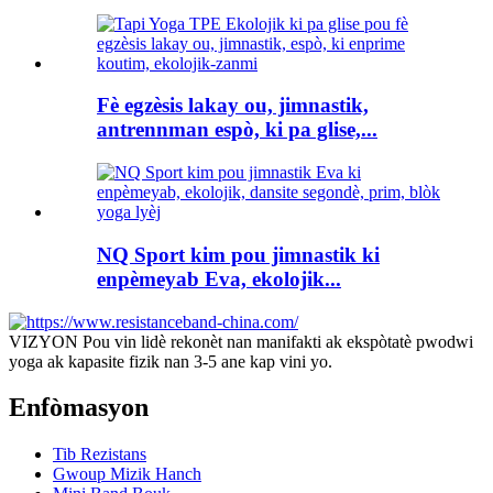
Fè egzèsis lakay ou, jimnastik,
antrennman espò, ki pa glise,...
NQ Sport kim pou jimnastik ki
enpèmeyab Eva, ekolojik...
VIZYON Pou vin lidè rekonèt nan manifakti ak ekspòtatè pwodwi
yoga ak kapasite fizik nan 3-5 ane kap vini yo.
Enfòmasyon
Tib Rezistans
Gwoup Mizik Hanch