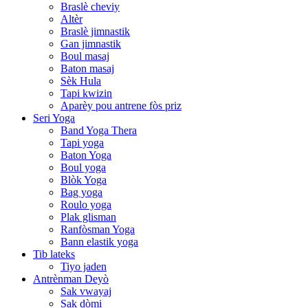
Braslè cheviy
Altèr
Braslè jimnastik
Gan jimnastik
Boul masaj
Baton masaj
Sèk Hula
Tapi kwizin
Aparèy pou antrene fòs priz
Seri Yoga
Band Yoga Thera
Tapi yoga
Baton Yoga
Boul yoga
Blòk Yoga
Bag yoga
Roulo yoga
Plak glisman
Ranfòsman Yoga
Bann elastik yoga
Tib lateks
Tiyo jaden
Antrènman Deyò
Sak vwayaj
Sak dòmi