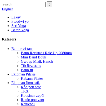
English
Lakay
Pwodwi yo
Seri Yoga
Baton Yoga
Kategori
Bann rezistans
Bann Rezistans Rale Up 2080mm
Mini Band Bouk
Gwoup Mizik Hanch
Tib Rezistans
Bann fil
Ekipman Pilates
Kabann Pilates
Ekipman Jimnastik
Kòd pou sote
TRX
Kousinen zepòl
Roulo pou vant
Kettlebell