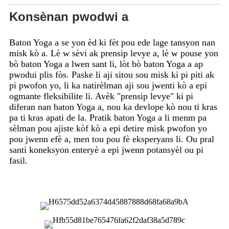
Konsènan pwodwi a
Baton Yoga a se yon èd ki fèt pou ede lage tansyon nan
misk kò a. Lè w sèvi ak prensip levye a, lè w pouse yon
bò baton Yoga a lwen sant li, lòt bò baton Yoga a ap
pwodui plis fòs. Paske li aji sitou sou misk ki pi piti ak
pi pwofon yo, li ka natirèlman aji sou jwenti kò a epi
ogmante fleksibilite li. Avèk "prensip levye" ki pi
diferan nan baton Yoga a, nou ka devlope kò nou ti kras
pa ti kras apati de la. Pratik baton Yoga a li menm pa
sèlman pou ajiste kòf kò a epi detire misk pwofon yo
pou jwenn efè a, men tou pou fè eksperyans li. Ou pral
santi koneksyon enteryè a epi jwenn potansyèl ou pi
fasil.