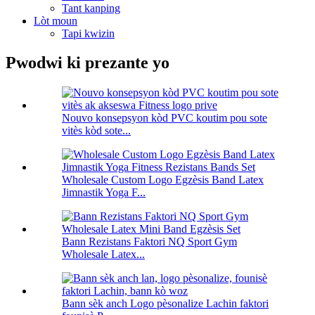
Tant kanping
Lòt moun
Tapi kwizin
Pwodwi ki prezante yo
Nouvo konsepsyon kòd PVC koutim pou sote
vitès kòd sote...
Wholesale Custom Logo Egzèsis Band Latex
Jimnastik Yoga F...
Bann Rezistans Faktori NQ Sport Gym
Wholesale Latex...
Bann sèk anch Logo pèsonalize Lachin faktori