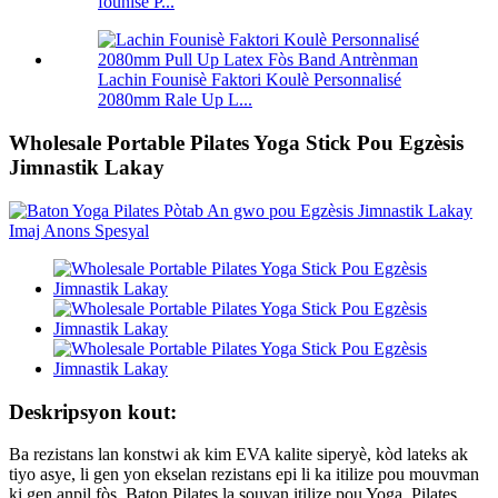
founisè P...
Lachin Founisè Faktori Koulè Personnalisé
2080mm Rale Up L...
Wholesale Portable Pilates Yoga Stick Pou Egzèsis
Jimnastik Lakay
Deskripsyon kout:
Ba rezistans lan konstwi ak kim EVA kalite siperyè, kòd lateks ak
tiyo asye, li gen yon ekselan rezistans epi li ka itilize pou mouvman
ki gen anpil fòs. Baton Pilates la souvan itilize pou Yoga, Pilates,