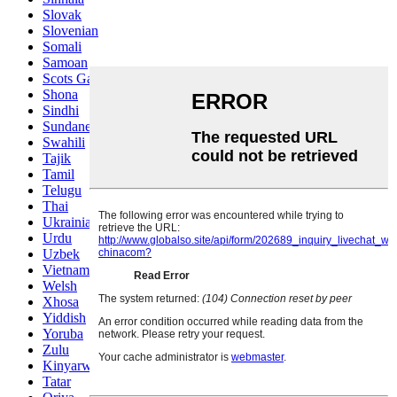
Slovak
Slovenian
Somali
Samoan
Scots Gaelic
Shona
Sindhi
Sundanese
Swahili
Tajik
Tamil
Telugu
Thai
Ukrainian
Urdu
Uzbek
Vietnamese
Welsh
Xhosa
Yiddish
Yoruba
Zulu
Kinyarwanda
Tatar