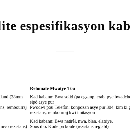
ite espesifikasyon ka
Refòmatè Mwatye-Tou
iland (28mm
Kad kabann: Bwa solid (pa egzanp, erab, pye bwadch
sipò asye pur
ns, rembourraj
Pwodwi pou Telefòn: konpozan asye pur 304, kim ki
rezistans, rembourraj kwi imitasyon
Kad kabann: Bwa natirèl, nwa, blan, elatriye.
nivo rezistans)
Sous dlo: Kode pa koulè (rezistans reglabl)