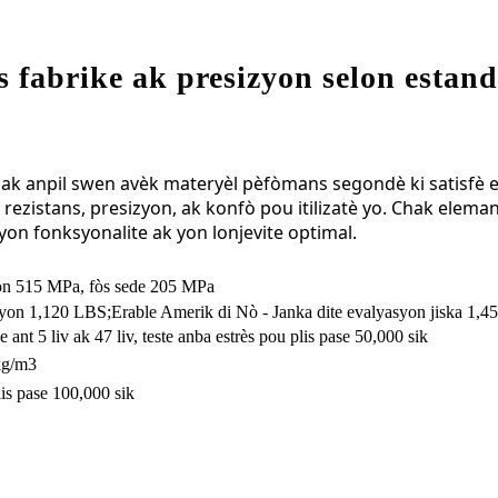
 fabrike ak presizyon selon estan
o
 ak anpil swen avèk materyèl pèfòmans segondè ki satisfè 
rezistans, presizyon, ak konfò pou itilizatè yo. Chak elema
yon fonksyonalite ak yon lonjevite optimal.
yon 515 MPa, fòs sede 205 MPa
syon 1,120 LBS;
Erable Amerik di Nò - Janka dite evalyasyon jiska 1,45
ant 5 liv ak 47 liv, teste anba estrès pou plis pase 50,000 sik
kg/m3
plis pase 100,000 sik