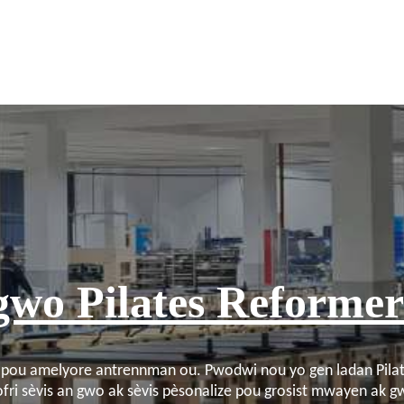
gwo Pilates Reforme
t pou amelyore antrennman ou. Pwodwi nou yo gen ladan Pilate
fri sèvis an gwo ak sèvis pèsonalize pou grosist mwayen ak g