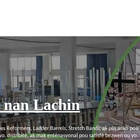
r nan Lachin
s Reformers, Ladder Barrels, Stretch Bands, ak plis ankò pou
wo, distribitè, ak mak entènasyonal pou satisfè bezwen ou yo.