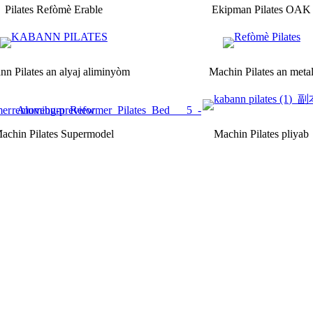
Pilates Refòmè Erable
Ekipman Pilates OAK
nn Pilates an alyaj aliminyòm
Machin Pilates an meta
achin Pilates Supermodel
Machin Pilates pliyab