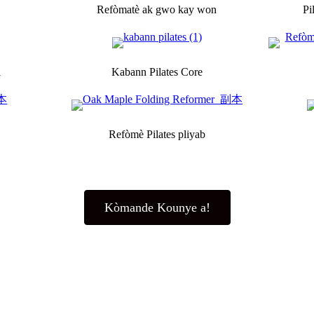
Refòmatè ak gwo kay won
Pi
l
Kabann Pilates Core
Refòmè Pilates pliyab
Kòmande Kounye a!