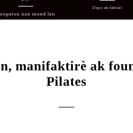
Depo ak faktori
oupatou nan mond lan
an, manifaktirè ak fo
Pilates