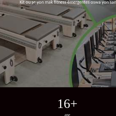
Kit ou se yon mak fitness émergentes oswa yon sant
16
+
ane