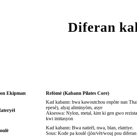
Diferan kal
on Ekipman
Refòmè (Kabann Pilates Core)
Kad kabann: bwa kawoutchou enpòte nan Tha
epesè), alyaj aliminyòm, asye
ateryèl
Akseswa: Nylon, metal, kim ki gen gwo rezista
kwi imitasyon
Kad kabann: Bwa natirèl, nwa, blan, elatriye.
oulè
Sous: Kode pa koulè (jòn/vèt/wouj pou diferan 