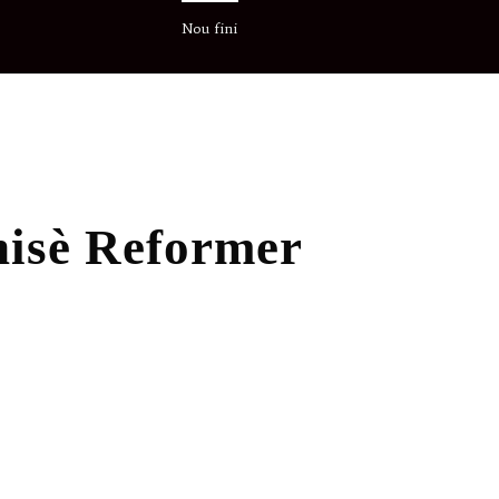
Nou fini
unisè Reformer