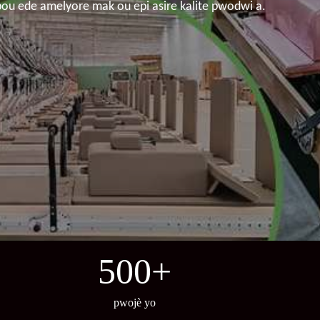
 pou ede amelyore mak ou epi asire kalite pwodwi a.
500
+
pwojè yo