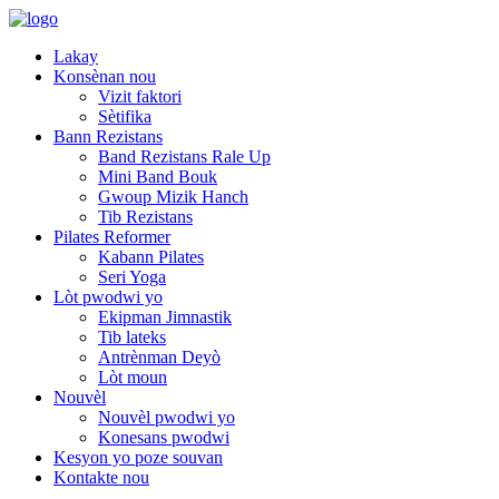
Lakay
Konsènan nou
Vizit faktori
Sètifika
Bann Rezistans
Band Rezistans Rale Up
Mini Band Bouk
Gwoup Mizik Hanch
Tib Rezistans
Pilates Reformer
Kabann Pilates
Seri Yoga
Lòt pwodwi yo
Ekipman Jimnastik
Tib lateks
Antrènman Deyò
Lòt moun
Nouvèl
Nouvèl pwodwi yo
Konesans pwodwi
Kesyon yo poze souvan
Kontakte nou