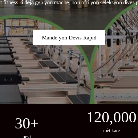
 fitness ki deja gen yon mache, nou ofri yon seleksyon divès
Mande yon Devis Rapid
120,000
30
+
mèt kare
peyi