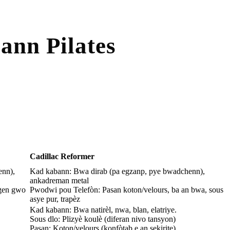
bann Pilates
Cadillac Reformer
enn),
Kad kabann: Bwa dirab (pa egzanp, pye bwadchenn),
ankadreman metal
 gen gwo
Pwodwi pou Telefòn: Pasan koton/velours, ba an bwa, sous
asye pur, trapèz
Kad kabann: Bwa natirèl, nwa, blan, elatriye.
Sous dlo: Plizyè koulè (diferan nivo tansyon)
Pasan: Koton/velours (konfòtab e an sekirite)