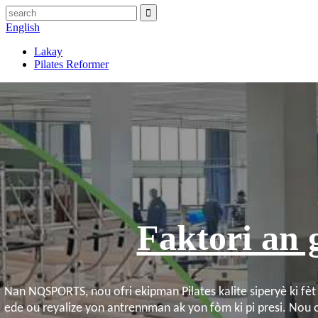
English
Lakay
Pilates Reformer
Faktori an 
Nan NQSPORTS, nou ofri ekipman Pilates kalite siperyè ki fè
ede ou reyalize yon antrennman ak yon fòm ki pi presi. Nou o