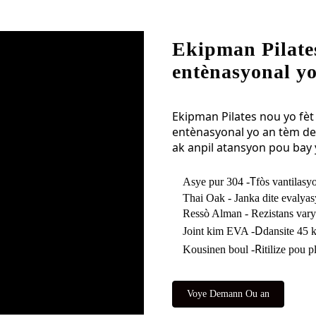
Ekipman Pilates
entènasyonal y
Ekipman Pilates nou yo fèt
entènasyonal yo an tèm de 
ak anpil atansyon pou bay 
T
Asye pur 304 -
fòs vantilas
Thai Oak - Janka dite evalya
Ressò Alman - Rezistans varye 
D
Joint kim EVA -
dansite 45 
R
Kousinen boul -
itilize pou 
Voye Demann Ou an