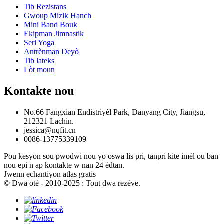
Tib Rezistans
Gwoup Mizik Hanch
Mini Band Bouk
Ekipman Jimnastik
Seri Yoga
Antrènman Deyò
Tib lateks
Lòt moun
Kontakte nou
No.66 Fangxian Endistriyèl Park, Danyang City, Jiangsu,
212321 Lachin.
jessica@nqfit.cn
0086-13775339109
Pou kesyon sou pwodwi nou yo oswa lis pri, tanpri kite imèl ou ban
nou epi n ap kontakte w nan 24 èdtan.
Jwenn echantiyon atlas gratis
© Dwa otè - 2010-2025 : Tout dwa rezève.