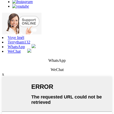
Voye Imèl
Terrytham132
WhatsApp
WeChat
WhatsApp
WeChat
x