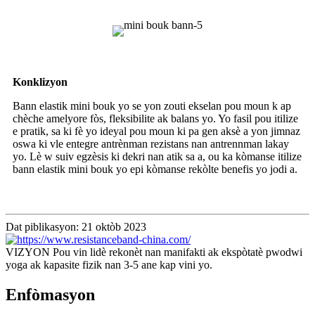
Konklizyon
Bann elastik mini bouk yo se yon zouti ekselan pou moun k ap
chèche amelyore fòs, fleksibilite ak balans yo. Yo fasil pou itilize
e pratik, sa ki fè yo ideyal pou moun ki pa gen aksè a yon jimnaz
oswa ki vle entegre antrènman rezistans nan antrennman lakay
yo. Lè w suiv egzèsis ki dekri nan atik sa a, ou ka kòmanse itilize
bann elastik mini bouk yo epi kòmanse rekòlte benefis yo jodi a.
Dat piblikasyon: 21 oktòb 2023
VIZYON Pou vin lidè rekonèt nan manifakti ak ekspòtatè pwodwi
yoga ak kapasite fizik nan 3-5 ane kap vini yo.
Enfòmasyon