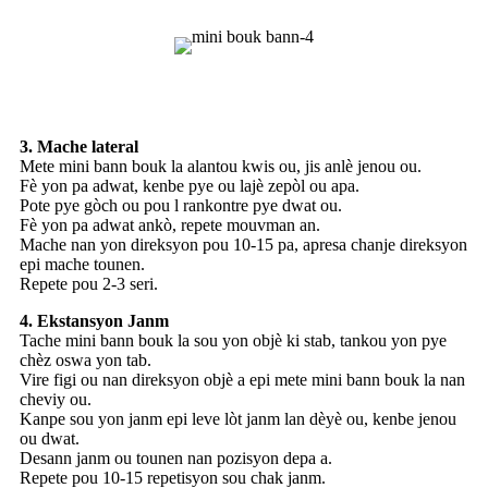
3. Mache lateral
Mete mini bann bouk la alantou kwis ou, jis anlè jenou ou.
Fè yon pa adwat, kenbe pye ou lajè zepòl ou apa.
Pote pye gòch ou pou l rankontre pye dwat ou.
Fè yon pa adwat ankò, repete mouvman an.
Mache nan yon direksyon pou 10-15 pa, apresa chanje direksyon
epi mache tounen.
Repete pou 2-3 seri.
4. Ekstansyon Janm
Tache mini bann bouk la sou yon objè ki stab, tankou yon pye
chèz oswa yon tab.
Vire figi ou nan direksyon objè a epi mete mini bann bouk la nan
cheviy ou.
Kanpe sou yon janm epi leve lòt janm lan dèyè ou, kenbe jenou
ou dwat.
Desann janm ou tounen nan pozisyon depa a.
Repete pou 10-15 repetisyon sou chak janm.