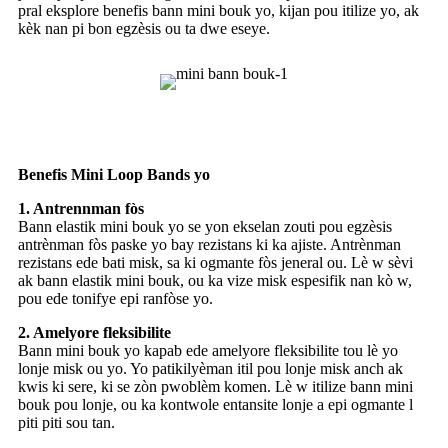
pral eksplore benefis bann mini bouk yo, kijan pou itilize yo, ak
kèk nan pi bon egzèsis ou ta dwe eseye.
Benefis Mini Loop Bands yo
1. Antrennman fòs
Bann elastik mini bouk yo se yon ekselan zouti pou egzèsis
antrènman fòs paske yo bay rezistans ki ka ajiste. Antrènman
rezistans ede bati misk, sa ki ogmante fòs jeneral ou. Lè w sèvi
ak bann elastik mini bouk, ou ka vize misk espesifik nan kò w,
pou ede tonifye epi ranfòse yo.
2. Amelyore fleksibilite
Bann mini bouk yo kapab ede amelyore fleksibilite tou lè yo
lonje misk ou yo. Yo patikilyèman itil pou lonje misk anch ak
kwis ki sere, ki se zòn pwoblèm komen. Lè w itilize bann mini
bouk pou lonje, ou ka kontwole entansite lonje a epi ogmante l
piti piti sou tan.