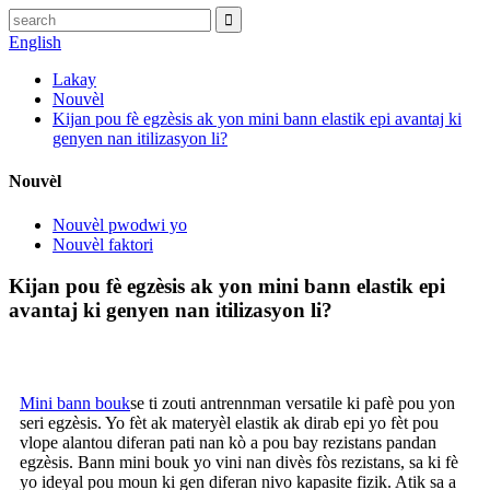
English
Lakay
Nouvèl
Kijan pou fè egzèsis ak yon mini bann elastik epi avantaj ki
genyen nan itilizasyon li?
Nouvèl
Nouvèl pwodwi yo
Nouvèl faktori
Kijan pou fè egzèsis ak yon mini bann elastik epi
avantaj ki genyen nan itilizasyon li?
Mini bann bouk
se ti zouti antrennman versatile ki pafè pou yon
seri egzèsis. Yo fèt ak materyèl elastik ak dirab epi yo fèt pou
vlope alantou diferan pati nan kò a pou bay rezistans pandan
egzèsis. Bann mini bouk yo vini nan divès fòs rezistans, sa ki fè
yo ideyal pou moun ki gen diferan nivo kapasite fizik. Atik sa a