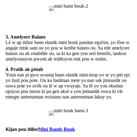
3. Amelyore Balans
Lè w ap itilize bann elastik mini bouk pandan egzèsis, yo fòse w
angaje misk sant ou yo pou w kenbe balans ou. Sa ede amelyore
balans ou ak estabilite ou, sa ki ka gen yon seri benefis, tankou
amelyorasyon pwosti ak rediksyon risk pou w tonbe.
4. Pratik ak pòtab
Youn nan pi gwo avantaj bann elastik mini-loop yo se yo piti epi
yo fasil pou pote. Ou ka fasilman mete yo nan sak jimnastik ou
oswa pote yo avèk ou lè w ap vwayaje. Sa fè yo yon ekselan
opsyon pou moun ki pa gen aksè a yon jimnastik oswa ki vle
entegre antrennman rezistans nan antrennman lakay yo.
Kijan pou itilize
Mini Bands Bouk