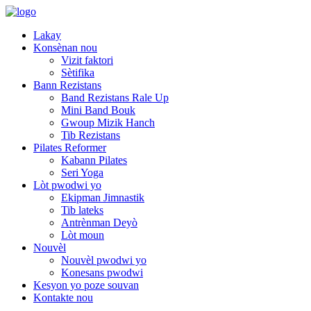
Lakay
Konsènan nou
Vizit faktori
Sètifika
Bann Rezistans
Band Rezistans Rale Up
Mini Band Bouk
Gwoup Mizik Hanch
Tib Rezistans
Pilates Reformer
Kabann Pilates
Seri Yoga
Lòt pwodwi yo
Ekipman Jimnastik
Tib lateks
Antrènman Deyò
Lòt moun
Nouvèl
Nouvèl pwodwi yo
Konesans pwodwi
Kesyon yo poze souvan
Kontakte nou