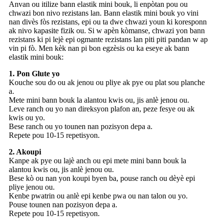
Anvan ou itilize bann elastik mini bouk, li enpòtan pou ou
chwazi bon nivo rezistans lan. Bann elastik mini bouk yo vini
nan divès fòs rezistans, epi ou ta dwe chwazi youn ki koresponn
ak nivo kapasite fizik ou. Si w apèn kòmanse, chwazi yon bann
rezistans ki pi lejè epi ogmante rezistans lan piti piti pandan w ap
vin pi fò. Men kèk nan pi bon egzèsis ou ka eseye ak bann
elastik mini bouk:
1. Pon Glute yo
Kouche sou do ou ak jenou ou pliye ak pye ou plat sou planche
a.
Mete mini bann bouk la alantou kwis ou, jis anlè jenou ou.
Leve ranch ou yo nan direksyon plafon an, peze fesye ou ak
kwis ou yo.
Bese ranch ou yo tounen nan pozisyon depa a.
Repete pou 10-15 repetisyon.
2. Akoupi
Kanpe ak pye ou lajè anch ou epi mete mini bann bouk la
alantou kwis ou, jis anlè jenou ou.
Bese kò ou nan yon koupi byen ba, pouse ranch ou dèyè epi
pliye jenou ou.
Kenbe pwatrin ou anlè epi kenbe pwa ou nan talon ou yo.
Pouse tounen nan pozisyon depa a.
Repete pou 10-15 repetisyon.