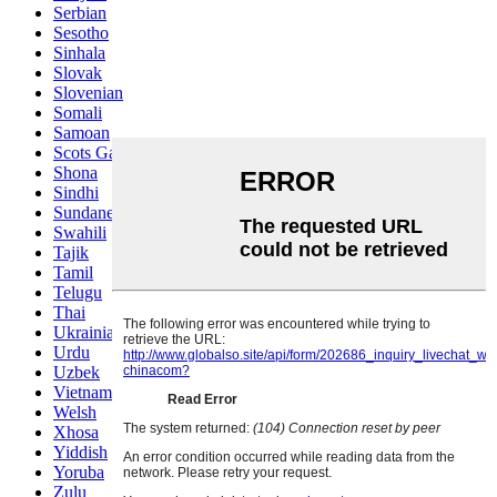
Serbian
Sesotho
Sinhala
Slovak
Slovenian
Somali
Samoan
Scots Gaelic
Shona
Sindhi
Sundanese
Swahili
Tajik
Tamil
Telugu
Thai
Ukrainian
Urdu
Uzbek
Vietnamese
Welsh
Xhosa
Yiddish
Yoruba
Zulu